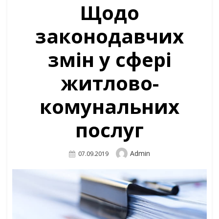
Щодо
законодавчих
змін у сфері
житлово-
комунальних
послуг
Author
Admin
Posted
07.09.2019
On