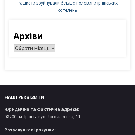
Рашисти зруйнували більше половини ірпінських
котелень
Архіви
А
р
х
і
в
и
НАШІ РЕКВІЗИТИ
Юридична та фактична адреси:
08200, м. Ірпінь, вул. Ярославська, 11
Розрахункові рахунки: