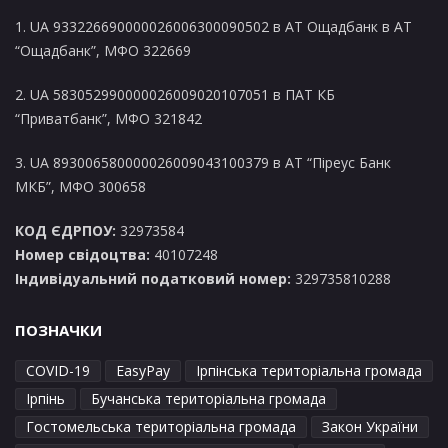
1. UA 933226690000026006300090502 в AT Ощадбанк в АТ
“Ощадбанк”, МФО 322669
2. UA 583052990000026009020107051 в ПАТ КБ
“Приватбанк”, МФО 321842
3. UA 893006580000026009043100379 в АТ “Піреус Банк
МКБ”, МФО 300658
КОД ЄДРПОУ:
32973584
Номер свідоцтва:
40107248
Індивідуальний податковий номер:
329735810288
ПОЗНАЧКИ
COVID-19
EasyPay
Ірпінська територіальна громада
Ірпінь
Бучанська територіальна громада
Гостомельська територіальна громада
Закон України