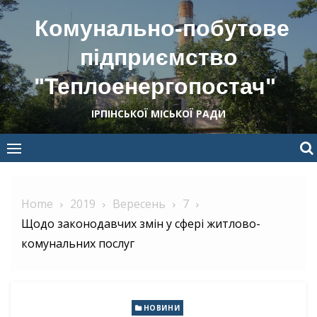
Skip
Комунально-побутове
to
content
підприємство
"Теплоенергопостач"
ІРПІНСЬКОЇ МІСЬКОЇ РАДИ
Home
2019
Вересень
7
Щодо законодавчих змін у сфері житлово-
комунальних послуг
НОВИНИ