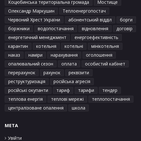
Коцюбинська територіальна громада
Мостище
Олександр Маркушин
Теплоенергопостач
Червоний Хрест України
абонентський відділ
борги
боржники
водопостачання
відновлення
договір
енергетичний менеджмент
енергоефективність
карантин
котельня
котельні
мінікотельня
наказ
наміри
нарахування
оголошення
опалювальний сезон
оплата
особистий кабінет
перерахунок
рахунок
реквізити
реструктуризація
російська агресія
російські окупанти
тариф
тарифи
тендер
теплова енергія
теплові мережі
теплопостачання
централізоване опалення
школа
META
Увійти