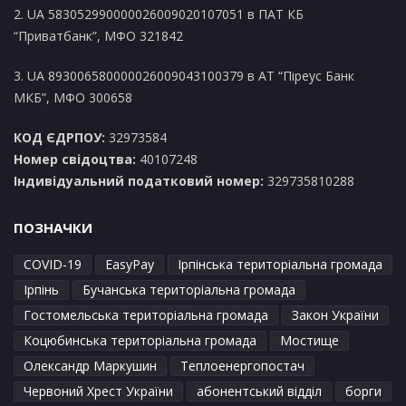
2. UA 583052990000026009020107051 в ПАТ КБ
“Приватбанк”, МФО 321842
3. UA 893006580000026009043100379 в АТ “Піреус Банк
МКБ”, МФО 300658
КОД ЄДРПОУ:
32973584
Номер свідоцтва:
40107248
Індивідуальний податковий номер:
329735810288
ПОЗНАЧКИ
COVID-19
EasyPay
Ірпінська територіальна громада
Ірпінь
Бучанська територіальна громада
Гостомельська територіальна громада
Закон України
Коцюбинська територіальна громада
Мостище
Олександр Маркушин
Теплоенергопостач
Червоний Хрест України
абонентський відділ
борги