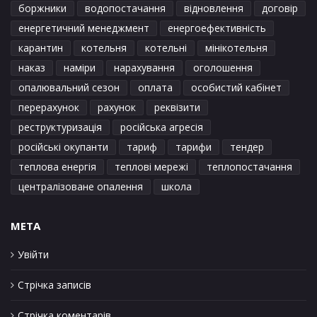
боржники
водопостачання
відновлення
договір
енергетичний менеджмент
енергоефективність
карантин
котельня
котельні
мінікотельня
наказ
наміри
нарахування
оголошення
опалювальний сезон
оплата
особистий кабінет
перерахунок
рахунок
реквізити
реструктуризація
російська агресія
російські окупанти
тариф
тарифи
тендер
теплова енергія
теплові мережі
теплопостачання
централізоване опалення
школа
META
Увійти
Стрічка записів
Стрічка коментарів