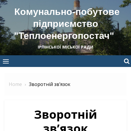
Skip
Комунально-побутове
to
content
підприємство
"Теплоенергопостач"
ІРПІНСЬКОЇ МІСЬКОЇ РАДИ
Home
Зворотній зв’язок
Зворотній
зв’язок