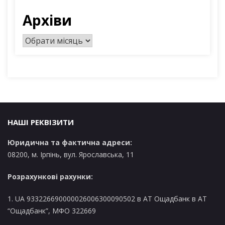
Архіви
А
р
х
і
в
и
НАШІ РЕКВІЗИТИ
Юридична та фактична адреси:
08200, м. Ірпінь, вул. Ярославська, 11
Розрахункові рахунки:
1. UA 933226690000026006300090502 в AT Ощадбанк в АТ
“Ощадбанк”, МФО 322669