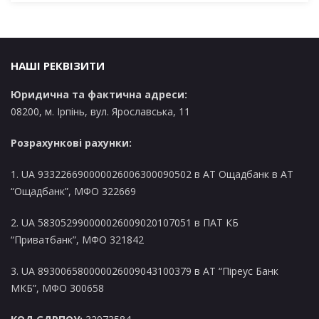
в
и
НАШІ РЕКВІЗИТИ
Юридична та фактична адреси:
08200, м. Ірпінь, вул. Ярославська, 11
Розрахункові рахунки:
1. UA 933226690000026006300090502 в AT Ощадбанк в АТ
“Ощадбанк”, МФО 322669
2. UA 583052990000026009020107051 в ПАТ КБ
“Приватбанк”, МФО 321842
3. UA 893006580000026009043100379 в АТ “Піреус Банк
МКБ”, МФО 300658