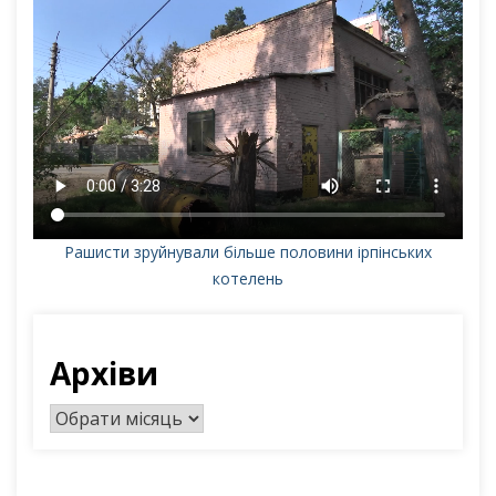
Рашисти зруйнували більше половини ірпінських
котелень
Архіви
А
р
х
і