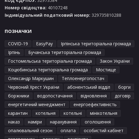
КОД ЄДРПОУ:
32973584
Номер свідоцтва:
40107248
Індивідуальний податковий номер:
329735810288
ПОЗНАЧКИ
COVID-19
EasyPay
Ірпінська територіальна громада
Ірпінь
Бучанська територіальна громада
Гостомельська територіальна громада
Закон України
Коцюбинська територіальна громада
Мостище
Олександр Маркушин
Теплоенергопостач
Червоний Хрест України
абонентський відділ
борги
боржники
водопостачання
відновлення
договір
енергетичний менеджмент
енергоефективність
карантин
котельня
котельні
мінікотельня
наказ
наміри
нарахування
оголошення
опалювальний сезон
оплата
особистий кабінет