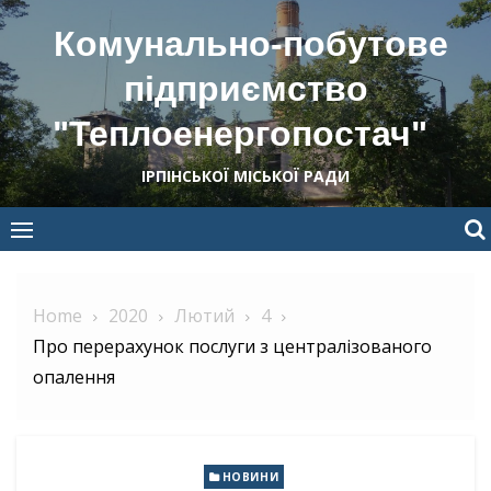
Skip
Комунально-побутове
to
content
підприємство
"Теплоенергопостач"
ІРПІНСЬКОЇ МІСЬКОЇ РАДИ
Home
2020
Лютий
4
Про перерахунок послуги з централізованого
опалення
НОВИНИ