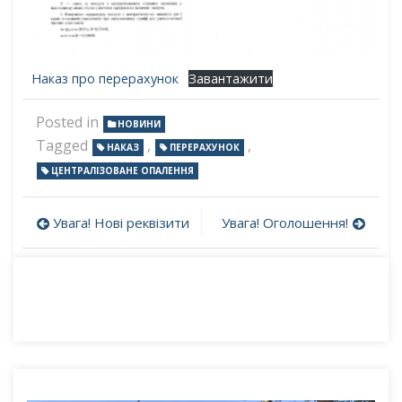
Наказ про перерахунок
Завантажити
Posted in
НОВИНИ
Tagged
,
,
НАКАЗ
ПЕРЕРАХУНОК
ЦЕНТРАЛІЗОВАНЕ ОПАЛЕННЯ
Навігація
Увага! Нові реквізити
Увага! Оголошення!
записів