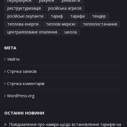
перерахунок
рахунок
реквізити
реструктуризація
російська агресія
російські окупанти
тариф
тарифи
тендер
теплова енергія
теплові мережі
теплопостачання
централізоване опалення
школа
META
Увійти
Стрічка записів
Стрічка коментарів
WordPress.org
ОСТАННІ НОВИНИ
Повідомлення про наміри щодо встановлення тарифів на