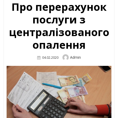
Про перерахунок
послуги з
централізованого
опалення
Author
Admin
Posted
04.02.2020
On