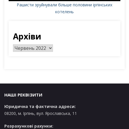
Рашисти зруйнували більше половини ірпінських
котелень
Архіви
А
р
х
і
в
и
НАШІ РЕКВІЗИТИ
Юридична та фактична адреси:
08200, м. Ірпінь, вул. Ярославська, 11
Розрахункові рахунки: