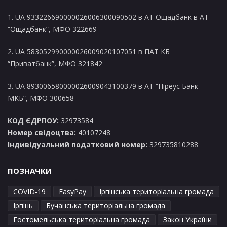
1. UA 933226690000026006300090502 в AT Ощадбанк в АТ
“Ощадбанк”, МФО 322669
2. UA 583052990000026009020107051 в ПАТ КБ
“Приватбанк”, МФО 321842
3. UA 893006580000026009043100379 в АТ “Піреус Банк
МКБ”, МФО 300658
КОД ЄДРПОУ:
32973584
Номер свідоцтва:
40107248
Індивідуальний податковий номер:
329735810288
ПОЗНАЧКИ
COVID-19
EasyPay
Ірпінська територіальна громада
Ірпінь
Бучанська територіальна громада
Гостомельська територіальна громада
Закон України