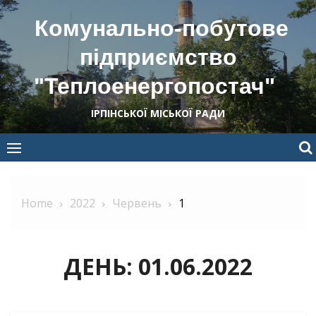
Skip
Комунально-побутове
to
content
підприємство
"Теплоенергопостач"
ІРПІНСЬКОЇ МІСЬКОЇ РАДИ
Home
2022
Червень
1
ДЕНЬ:
01.06.2022