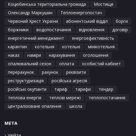
Коцюбинська територіальна громада
Мостище
Олександр Маркушин
Теплоенергопостач
Червоний Хрест України
абонентський відділ
борги
боржники
водопостачання
відновлення
договір
енергетичний менеджмент
енергоефективність
карантин
котельня
котельні
мінікотельня
наказ
наміри
нарахування
оголошення
опалювальний сезон
оплата
особистий кабінет
перерахунок
рахунок
реквізити
реструктуризація
російська агресія
російські окупанти
тариф
тарифи
тендер
теплова енергія
теплові мережі
теплопостачання
централізоване опалення
школа
META
Увійти