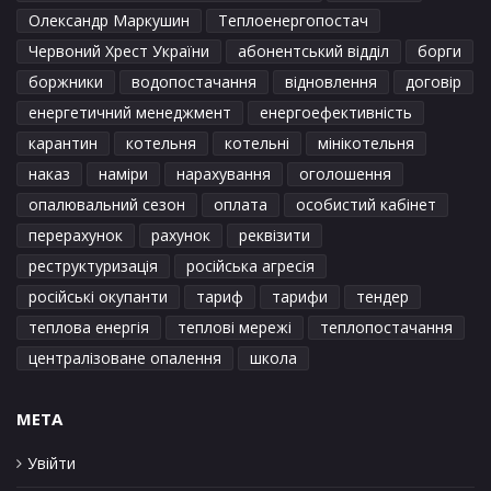
Олександр Маркушин
Теплоенергопостач
Червоний Хрест України
абонентський відділ
борги
боржники
водопостачання
відновлення
договір
енергетичний менеджмент
енергоефективність
карантин
котельня
котельні
мінікотельня
наказ
наміри
нарахування
оголошення
опалювальний сезон
оплата
особистий кабінет
перерахунок
рахунок
реквізити
реструктуризація
російська агресія
російські окупанти
тариф
тарифи
тендер
теплова енергія
теплові мережі
теплопостачання
централізоване опалення
школа
META
Увійти