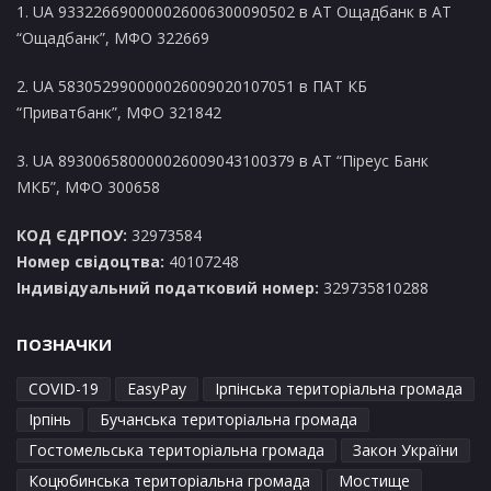
1. UA 933226690000026006300090502 в AT Ощадбанк в АТ
“Ощадбанк”, МФО 322669
2. UA 583052990000026009020107051 в ПАТ КБ
“Приватбанк”, МФО 321842
3. UA 893006580000026009043100379 в АТ “Піреус Банк
МКБ”, МФО 300658
КОД ЄДРПОУ:
32973584
Номер свідоцтва:
40107248
Індивідуальний податковий номер:
329735810288
ПОЗНАЧКИ
COVID-19
EasyPay
Ірпінська територіальна громада
Ірпінь
Бучанська територіальна громада
Гостомельська територіальна громада
Закон України
Коцюбинська територіальна громада
Мостище