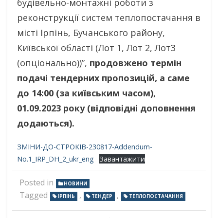
будівельно-монтажні роботи з
реконструкції систем теплопостачання в
місті Ірпінь, Бучанського району,
Київської області (Лот 1, Лот 2, Лот3
(опціонально))”,
продовжено термін
подачі тендерних пропозицій, а саме
до 14:00 (за київським часом),
01.09.2023 року (відповідні доповнення
додаються).
ЗМІНИ-ДО-СТРОКІВ-230817-Addendum-
No.1_IRP_DH_2_ukr_eng
Завантажити
Posted in
НОВИНИ
Tagged
,
,
ІРПІНЬ
ТЕНДЕР
ТЕПЛОПОСТАЧАННЯ