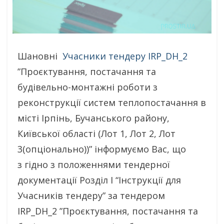
Шановні
Учасники тендеру IRP_DH_2
”Проєктування, постачання та
будівельно-монтажні роботи з
реконструкції систем теплопостачання в
місті Ірпінь, Бучанського району,
Київської області (Лот 1, Лот 2, Лот
3(опціонально))” інформуємо Вас, що
з гідно з положеннями тендерної
документації Розділ І “Інструкції для
Учасників тендеру” за тендером
IRP_DH_2 ”Проєктування, постачання та