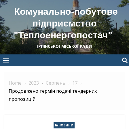
Skip
Комунально-побутове
to
content
підприємство
"Теплоенергопостач"
ІРПІНСЬКОЇ МІСЬКОЇ РАДИ
Home
2023
Серпень
17
Продовжено термін подачі тендерних
пропозицій
НОВИНИ