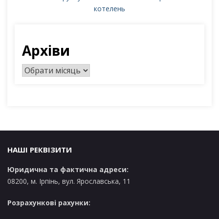
котелень
Архіви
А
р
х
і
в
и
НАШІ РЕКВІЗИТИ
Юридична та фактична адреси:
08200, м. Ірпінь, вул. Ярославська, 11
Розрахункові рахунки: