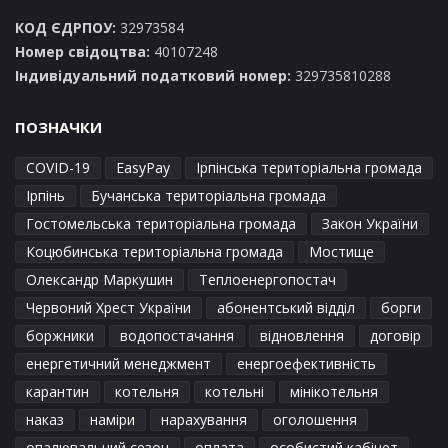
КОД ЄДРПОУ:
32973584
Номер свідоцтва:
40107248
Індивідуальний податковий номер:
329735810288
ПОЗНАЧКИ
COVID-19
EasyPay
Ірпінська територіальна громада
Ірпінь
Бучанська територіальна громада
Гостомельська територіальна громада
Закон України
Коцюбинська територіальна громада
Мостище
Олександр Маркушин
Теплоенергопостач
Червоний Хрест України
абонентський відділ
борги
боржники
водопостачання
відновлення
договір
енергетичний менеджмент
енергоефективність
карантин
котельня
котельні
мінікотельня
наказ
наміри
нарахування
оголошення
опалювальний сезон
оплата
особистий кабінет