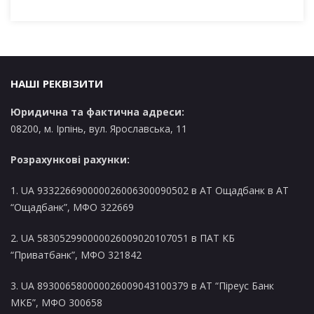
х
і
в
и
НАШІ РЕКВІЗИТИ
Юридична та фактична адреси:
08200, м. Ірпінь, вул. Ярославська, 11
Розрахункові рахунки:
1. UA 933226690000026006300090502 в AT Ощадбанк в АТ
“Ощадбанк”, МФО 322669
2. UA 583052990000026009020107051 в ПАТ КБ
“Приватбанк”, МФО 321842
3. UA 893006580000026009043100379 в АТ “Піреус Банк
МКБ”, МФО 300658