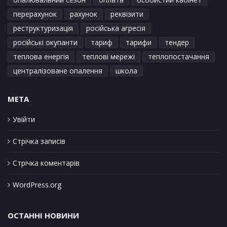
перерахунок
рахунок
реквізити
реструктуризація
російська агресія
російські окупанти
тариф
тарифи
тендер
теплова енергія
теплові мережі
теплопостачання
централізоване опалення
школа
META
Увійти
Стрічка записів
Стрічка коментарів
WordPress.org
ОСТАННІ НОВИНИ