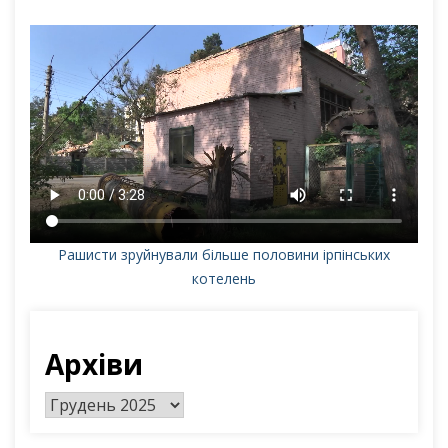
Рашисти зруйнували більше половини ірпінських
котелень
Архіви
А
р