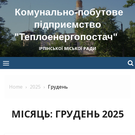
Skip
Комунально-побутове
to
content
підприємство
"Теплоенергопостач"
ІРПІНСЬКОЇ МІСЬКОЇ РАДИ
Home
2025
Грудень
МІСЯЦЬ:
ГРУДЕНЬ 2025