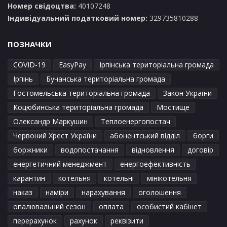
Номер свідоцтва:
40107248
Індивідуальний податковий номер:
329735810288
ПОЗНАЧКИ
COVID-19
EasyPay
Ірпінська територіальна громада
Ірпінь
Бучанська територіальна громада
Гостомельська територіальна громада
Закон України
Коцюбинська територіальна громада
Мостище
Олександр Маркушин
Теплоенергопостач
Червоний Хрест України
абонентський відділ
борги
боржники
водопостачання
відновлення
договір
енергетичний менеджмент
енергоефективність
карантин
котельня
котельні
мінікотельня
наказ
наміри
нарахування
оголошення
опалювальний сезон
оплата
особистий кабінет
перерахунок
рахунок
реквізити