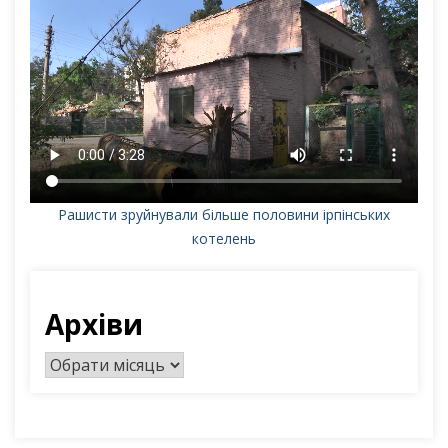
Рашисти зруйнували більше половини ірпінських
котелень
Архіви
А
р
х
і