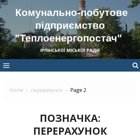
Skip
Комунально-побутове
to
content
підприємство
"Теплоенергопостач"
ІРПІНСЬКОЇ МІСЬКОЇ РАДИ
Home
перерахунок
Page 2
ПОЗНАЧКА:
ПЕРЕРАХУНОК