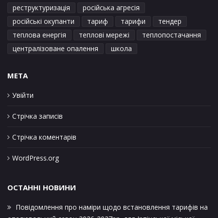
реструктуризація
російська агресія
російські окупанти
тариф
тарифи
тендер
теплова енергія
теплові мережі
теплопостачання
централізоване опалення
школа
META
Увійти
Стрічка записів
Стрічка коментарів
WordPress.org
ОСТАННІ НОВИНИ
Повідомлення про наміри щодо встановлення тарифів на