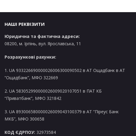
в
и
НАШІ РЕКВІЗИТИ
Юридична та фактична адреси:
08200, м. Ірпінь, вул. Ярославська, 11
Розрахункові рахунки:
1. UA 933226690000026006300090502 в AT Ощадбанк в АТ
“Ощадбанк”, МФО 322669
2. UA 583052990000026009020107051 в ПАТ КБ
“Приватбанк”, МФО 321842
3. UA 893006580000026009043100379 в АТ “Піреус Банк
МКБ”, МФО 300658
КОД ЄДРПОУ:
32973584