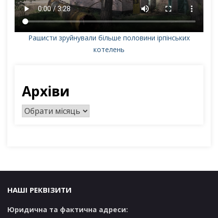
Рашисти зруйнували більше половини ірпінських
котелень
Архіви
А
р
х
і
в
и
НАШІ РЕКВІЗИТИ
Юридична та фактична адреси: