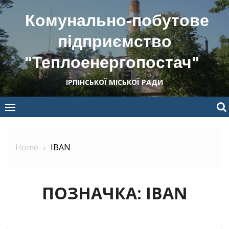
Skip
Комунально-побутове
to
content
підприємство
"Теплоенергопостач"
ІРПІНСЬКОЇ МІСЬКОЇ РАДИ
Home
IBAN
ПОЗНАЧКА:
IBAN