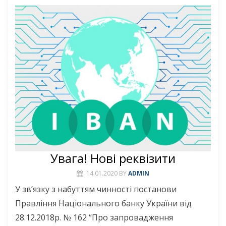
Увага! Нові реквізити
14.01.2020
BY
ADMIN
У зв’язку з набуттям чинності постанови
Правління Національного банку України від
28.12.2018р. № 162 “Про запровадження