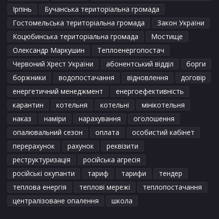
Ірпінь
Бучанська територіальна громада
Гостомельська територіальна громада
Закон України
Коцюбинська територіальна громада
Мостище
Олександр Маркушин
Теплоенергопостач
Червоний Хрест України
абонентський відділ
борги
боржники
водопостачання
відновлення
договір
енергетичний менеджмент
енергоефективність
карантин
котельня
котельні
мінікотельня
наказ
наміри
нарахування
оголошення
опалювальний сезон
оплата
особистий кабінет
перерахунок
рахунок
реквізити
реструктуризація
російська агресія
російські окупанти
тариф
тарифи
тендер
теплова енергія
теплові мережі
теплопостачання
централізоване опалення
школа