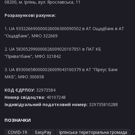
08200, м. Ірпінь, вул. Ярославська, 11
Розрахункові рахунки:
1. UA 933226690000026006300090502 в AT Ощадбанк в АТ
“Ощадбанк”, МФО 322669
2. UA 583052990000026009020107051 в ПАТ КБ
“Приватбанк”, МФО 321842
3. UA 893006580000026009043100379 в АТ “Піреус Банк
МКБ”, МФО 300658
КОД ЄДРПОУ:
32973584
Номер свідоцтва:
40107248
Індивідуальний податковий номер:
329735810288
ПОЗНАЧКИ
COVID-19
EasyPay
Ірпінська територіальна громада