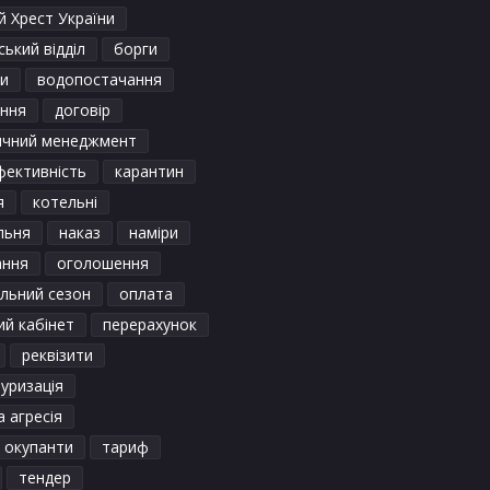
 Хрест України
ький відділ
борги
и
водопостачання
ення
договір
ичний менеджмент
фективність
карантин
я
котельні
льня
наказ
наміри
ання
оголошення
льний сезон
оплата
ий кабінет
перерахунок
реквізити
уризація
а агресія
і окупанти
тариф
тендер