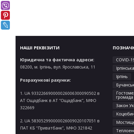
НАШІ РЕКВІЗИТИ
ПОЗНАЧ
Юридична та фактична адреси:
COVID-1
08200, м. Ірпінь, вул. Ярославська, 11
Ірпінськ
Ірпінь
Розрахункові рахунки:
Бучансь
Гостоме
1. UA 933226690000026006300090502 в
громада
AT Ощадбанк в АТ “Ощадбанк”, МФО
Закон Ук
322669
Коцюбин
2. UA 583052990000026009020107051 в
Мостищ
ПАТ КБ “Приватбанк”, МФО 321842
Теплоен