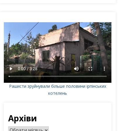
Рашисти зруйнували більше половини ірпінських
котелень
Архіви
А