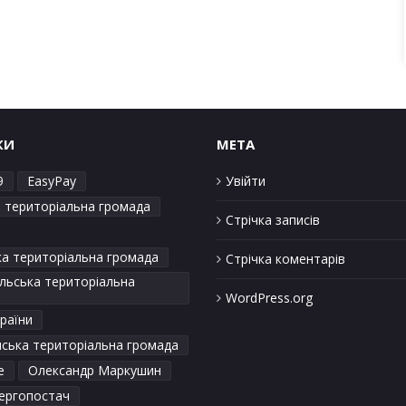
КИ
META
9
EasyPay
Увійти
а територіальна громада
Стрічка записів
ка територіальна громада
Стрічка коментарів
льська територіальна
WordPress.org
раїни
ська територіальна громада
е
Олександр Маркушин
ергопостач