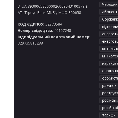
Червоний
3. UA 893006580000026009043100379 в
абонентс
АТ “Піреус Банк МКБ”, МФО 300658
боржник
КОД ЄДРПОУ:
32973584
відновл
Номер свідоцтва:
40107248
енергет
Індивідуальний податковий номер:
енергое
329735810288
котельн
мінікоте
нарахув
опалюва
особист
рахунок
реструкт
російськ
російськ
тарифи