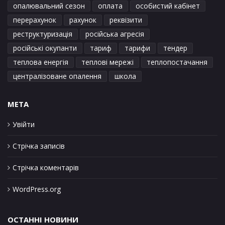
опалювальний сезон
оплата
особистий кабінет
перерахунок
рахунок
реквізити
реструктуризація
російська агресія
російські окупанти
тариф
тарифи
тендер
теплова енергія
теплові мережі
теплопостачання
централізоване опалення
школа
META
Увійти
Стрічка записів
Стрічка коментарів
WordPress.org
ОСТАННІ НОВИНИ