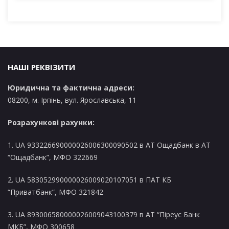
х
і
в
и
НАШІ РЕКВІЗИТИ
Юридична та фактична адреси:
08200, м. Ірпінь, вул. Ярославська, 11
Розрахункові рахунки:
1. UA 933226690000026006300090502 в AT Ощадбанк в АТ
“Ощадбанк”, МФО 322669
2. UA 583052990000026009020107051 в ПАТ КБ
“Приватбанк”, МФО 321842
3. UA 893006580000026009043100379 в АТ “Піреус Банк
МКБ”, МФО 300658