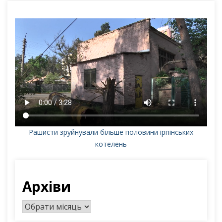
Рашисти зруйнували більше половини ірпінських
котелень
Архіви
А
р