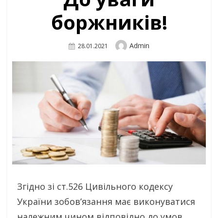
боржників!
Author
Admin
Posted
28.01.2021
On
Згідно зі ст.526 Цивільного кодексу
України зобов’язання має виконуватися
належним чином відповідно до умов