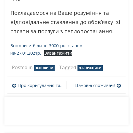
Покладаємося на Ваше розуміння та
відповідальне ставлення до обов’язку зі
сплати за послуги з теплопостачання.
Боржники-більше-3000грн.-станом-
на-27.01.2021р.
Завантажити
Posted in
Tagged
НОВИНИ
БОРЖНИКИ
Навігація
Про коригування тарифу на теплову енергію, її виробництво, транспортування, постачання та послугу з постачання теплової енергії, що надаються КПП “Теплоенергопостач” Ірпінської міської ради
Шановні споживачі!
записів