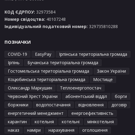
КОД ЄДРПОУ:
32973584
Номер свідоцтва:
40107248
Індивідуальний податковий номер:
329735810288
ПОЗНАЧКИ
COVID-19
EasyPay
Ірпінська територіальна громада
Ірпінь
Бучанська територіальна громада
Гостомельська територіальна громада
Закон України
Коцюбинська територіальна громада
Мостище
Олександр Маркушин
Теплоенергопостач
Червоний Хрест України
абонентський відділ
борги
боржники
водопостачання
відновлення
договір
енергетичний менеджмент
енергоефективність
карантин
котельня
котельні
мінікотельня
наказ
наміри
нарахування
оголошення