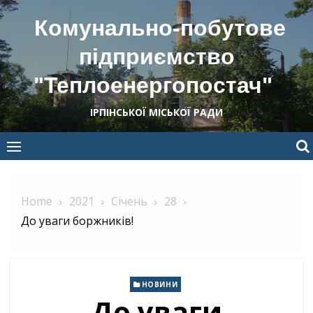
Skip
Комунально-побутове
to
content
підприємство
"Теплоенергопостач"
ІРПІНСЬКОЇ МІСЬКОЇ РАДИ
Home
2021
Січень
28
До уваги боржників!
НОВИНИ
До уваги