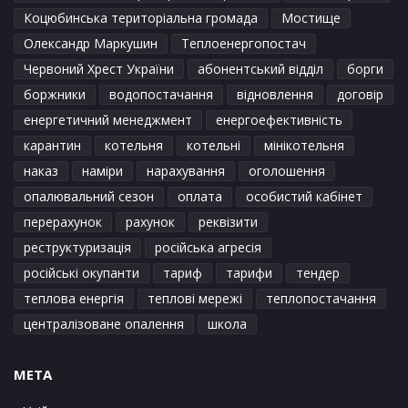
Коцюбинська територіальна громада
Мостище
Олександр Маркушин
Теплоенергопостач
Червоний Хрест України
абонентський відділ
борги
боржники
водопостачання
відновлення
договір
енергетичний менеджмент
енергоефективність
карантин
котельня
котельні
мінікотельня
наказ
наміри
нарахування
оголошення
опалювальний сезон
оплата
особистий кабінет
перерахунок
рахунок
реквізити
реструктуризація
російська агресія
російські окупанти
тариф
тарифи
тендер
теплова енергія
теплові мережі
теплопостачання
централізоване опалення
школа
META