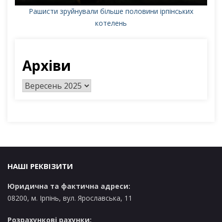
Рашисти зруйнували більше половини ірпінських
котелень
Архіви
А
р
х
і
в
и
НАШІ РЕКВІЗИТИ
Юридична та фактична адреси:
08200, м. Ірпінь, вул. Ярославська, 11
Розрахункові рахунки: