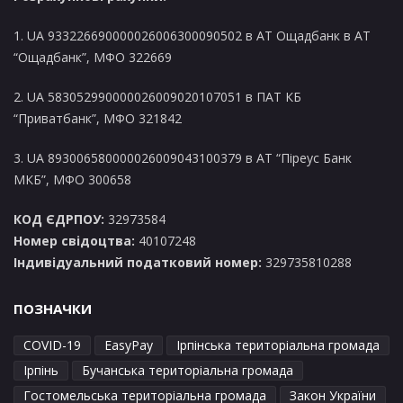
1. UA 933226690000026006300090502 в AT Ощадбанк в АТ
“Ощадбанк”, МФО 322669
2. UA 583052990000026009020107051 в ПАТ КБ
“Приватбанк”, МФО 321842
3. UA 893006580000026009043100379 в АТ “Піреус Банк
МКБ”, МФО 300658
КОД ЄДРПОУ:
32973584
Номер свідоцтва:
40107248
Індивідуальний податковий номер:
329735810288
ПОЗНАЧКИ
COVID-19
EasyPay
Ірпінська територіальна громада
Ірпінь
Бучанська територіальна громада
Гостомельська територіальна громада
Закон України