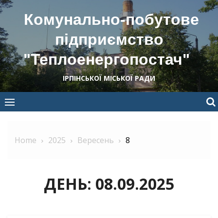
Skip
Комунально-побутове
to
content
підприємство
"Теплоенергопостач"
ІРПІНСЬКОЇ МІСЬКОЇ РАДИ
Home
2025
Вересень
8
ДЕНЬ:
08.09.2025