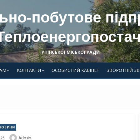
ьно-побутове під
Теплоенергопостач
ІРПІНСЬКОЇ МІСЬКОЇ РАДИ
АМ
КОНТАКТИ
ОСОБИСТИЙ КАБІНЕТ
ЗВОРОТНІЙ ЗВ
НОВИНИ
Author
Admin
025