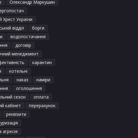
е
Олександр Маркушин
ергопостач
 Хрест України
ький відділ
борги
и
водопостачання
ення
договір
ичний менеджмент
фективність
карантин
я
котельні
льня
наказ
наміри
ання
оголошення
льний сезон
оплата
ий кабінет
перерахунок
реквізити
уризація
а агресія