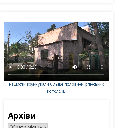
Рашисти зруйнували більше половини ірпінських
котелень
Архіви
А