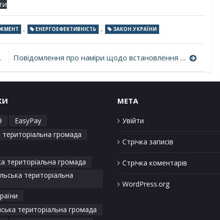
ти
,
,
ДЖМЕНТ
ЕНЕРГОЕФЕКТИВНІСТЬ
ЗАКОН УКРАЇНИ
Повідомлення про наміри щодо встановлення тарифів на опалювальний сезон 2025-2026 рр. для Коцюбинської селищної територіальної громади
КИ
META
9
EasyPay
Увійти
а територіальна громада
Стрічка записів
ка територіальна громада
Стрічка коментарів
льська територіальна
WordPress.org
раїни
ська територіальна громада