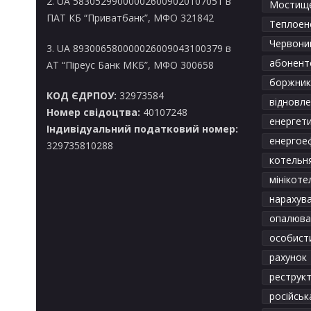
2. UA 583052990000026009020107051 в
Мостищ
ПАТ КБ “Приватбанк”, МФО 321842
Теплоен
Червоний
3. UA 893006580000026009043100379 в
абонентс
АТ “Піреус Банк МКБ”, МФО 300658
боржник
КОД ЄДРПОУ:
32973584
відновл
Номер свідоцтва:
40107248
енергет
Індивідуальний податковий номер:
енергое
329735810288
котельн
мінікоте
нарахув
опалюва
особист
рахунок
реструкт
російськ