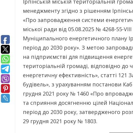
Ірпінській міській територіальній гро
менеджменту згідно з рішенням Ірпінської
«Про запровадження системи енергетич
міської ради від 05.08.2025 № 4268-55-VI
Муніципального енергетичного плану Ір
період до 2030 року». З метою запров
на підприємстві для підвищення енергет
територіальній громаді, відповідно до ч
енергетичну ефективність», статті 121 
будівель», з урахуванням постанови Кабі
грудня 2021 року № 1460 «Про впровад
та сприяння досягненню цілей Націонал
період до 2030 року, затвердженого роз
29 грудня 2021 року № 1803.