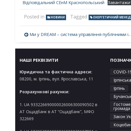
Відповідальний СЕнМ Краснопольський
Завантажи
Posted in
Tagged
НОВИНИ
ЕНЕРГЕТИЧНИЙ МЕНЕ
Навігація
Ми у DREAM – система управління публічними інвестиціями!
записів
НАШІ РЕКВІЗИТИ
ПОЗНАЧ
Юридична та фактична адреси:
COVID-1
08200, м. Ірпінь, вул. Ярославська, 11
Ірпінськ
Ірпінь
Розрахункові рахунки:
Бучансь
Гостоме
1. UA 933226690000026006300090502 в
громада
AT Ощадбанк в АТ “Ощадбанк”, МФО
Закон Ук
322669
Коцюбин