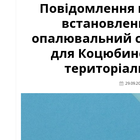
Повідомлення 
встановлен
опалювальний се
для Коцюбин
територіал
Posted
29.09.2
On