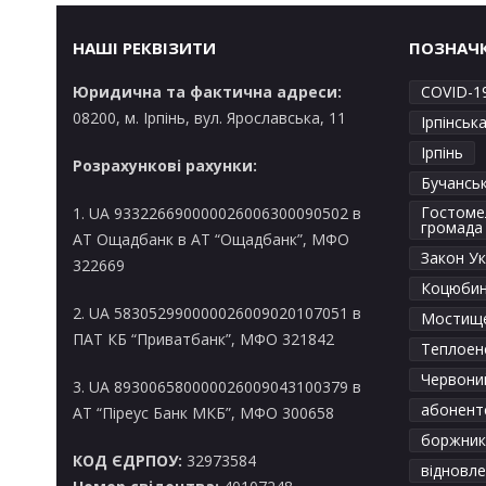
НАШІ РЕКВІЗИТИ
ПОЗНАЧ
Юридична та фактична адреси:
COVID-1
08200, м. Ірпінь, вул. Ярославська, 11
Ірпінськ
Ірпінь
Розрахункові рахунки:
Бучансь
Гостоме
1. UA 933226690000026006300090502 в
громада
AT Ощадбанк в АТ “Ощадбанк”, МФО
Закон Ук
322669
Коцюбин
2. UA 583052990000026009020107051 в
Мостищ
ПАТ КБ “Приватбанк”, МФО 321842
Теплоен
Червоний
3. UA 893006580000026009043100379 в
абонентс
АТ “Піреус Банк МКБ”, МФО 300658
боржник
КОД ЄДРПОУ:
32973584
відновл