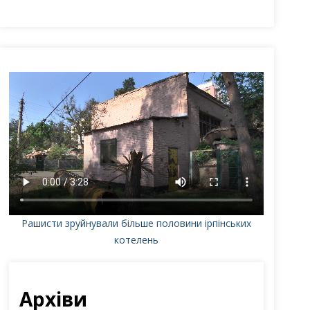
Рашисти зруйнували більше половини ірпінських
котелень
Архіви