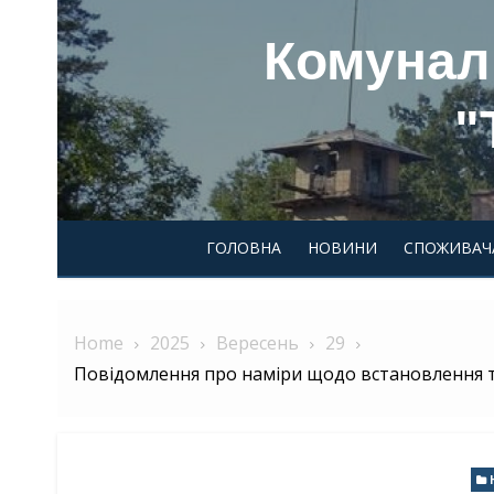
Skip
Комунал
to
content
"
ГОЛОВНА
НОВИНИ
СПОЖИВАЧ
Home
2025
Вересень
29
Повідомлення про наміри щодо встановлення т