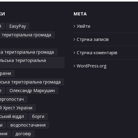
КИ
META
9
EasyPay
Увійти
а територіальна громада
Стрічка записів
ка територіальна громада
Стрічка коментарів
льська територіальна
WordPress.org
раїни
ська територіальна громада
е
Олександр Маркушин
ергопостач
 Хрест України
ький відділ
борги
и
водопостачання
ення
договір