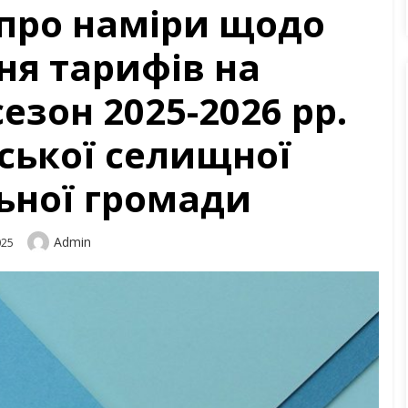
про наміри щодо
ня тарифів на
зон 2025-2026 рр.
ської селищної
ьної громади
Author
Admin
025