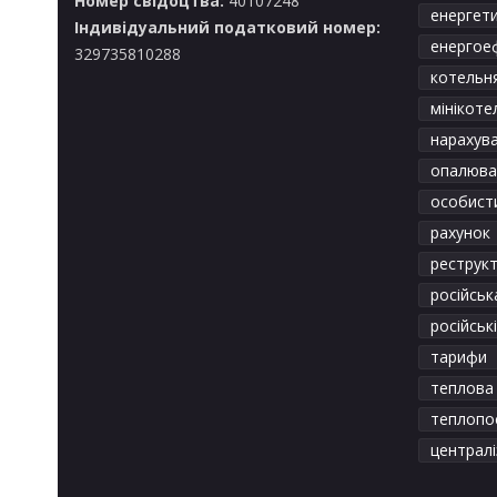
Номер свідоцтва:
40107248
енергет
Індивідуальний податковий номер:
енергое
329735810288
котельн
мінікоте
нарахув
опалюва
особист
рахунок
реструкт
російськ
російськ
тарифи
теплова 
теплопо
централ