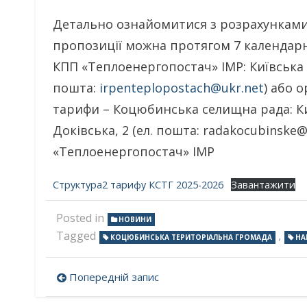
Детально ознайомитися з розрахунками 
пропозиції можна протягом 7 календарн
КПП «Теплоенергопостач» ІМР: Київська об
пошта:
irpenteplopostach@ukr.net
) або 
тарифи – Коцюбинська селищна рада: Киї
Доківська, 2 (ел. пошта: radakocubinske
«Теплоенергопостач» ІМР
Структура2 тарифу КСТГ 2025-2026
Завантажити
Posted in
НОВИНИ
Tagged
,
КОЦЮБИНСЬКА ТЕРИТОРІАЛЬНА ГРОМАДА
НА
Навігація
Попередній запис
записів