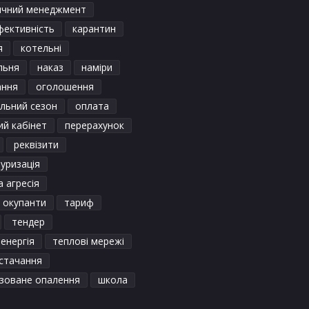
ичний менеджмент
фективність
карантин
я
котельні
льня
наказ
наміри
ання
оголошення
льний сезон
оплата
ий кабінет
перерахунок
реквізити
уризація
а агресія
і окупанти
тариф
тендер
енергія
теплові мережі
стачання
ізоване опалення
школа