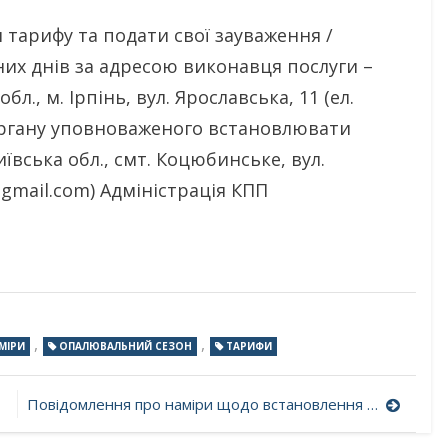
тарифу та подати свої зауваження /
их днів за адресою виконавця послуги –
л., м. Ірпінь, вул. Ярославська, 11 (ел.
органу уповноваженого встановлювати
вська обл., смт. Коцюбинське, вул.
@gmail.com) Адміністрація КПП
,
,
МІРИ
ОПАЛЮВАЛЬНИЙ СЕЗОН
ТАРИФИ
Повідомлення про наміри щодо встановлення тарифів на опалювальний сезон 2025-2026 рр. для Гостомельської селищної територіальної громади