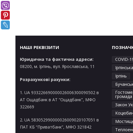
НАШІ РЕКВІЗИТИ
ПОЗНАЧ
Юридична та фактична адреси:
COVID-1
08200, м. Ірпінь, вул. Ярославська, 11
Ірпінськ
Ірпінь
Розрахункові рахунки:
Бучансь
Гостоме
1. UA 933226690000026006300090502 в
громада
AT Ощадбанк в АТ “Ощадбанк”, МФО
Закон Ук
322669
Коцюбин
2. UA 583052990000026009020107051 в
Мостищ
ПАТ КБ “Приватбанк”, МФО 321842
Теплоен