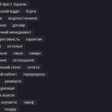
 Хрест України
ький відділ
борги
и
водопостачання
ення
договір
ичний менеджмент
фективність
карантин
я
котельні
льня
наказ
наміри
ання
оголошення
льний сезон
оплата
ий кабінет
перерахунок
реквізити
уризація
а агресія
і окупанти
тариф
тендер