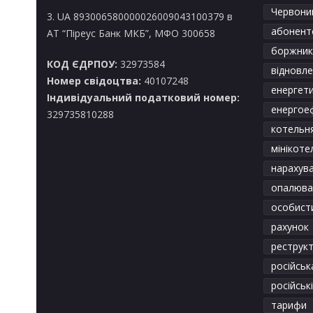
Червоний
3. UA 893006580000026009043100379 в
абонентс
АТ “Піреус Банк МКБ”, МФО 300658
боржник
КОД ЄДРПОУ:
32973584
відновл
Номер свідоцтва:
40107248
енергет
Індивідуальний податковий номер:
енергое
329735810288
котельн
мінікоте
нарахув
опалюва
особист
рахунок
реструкт
російськ
російськ
тарифи