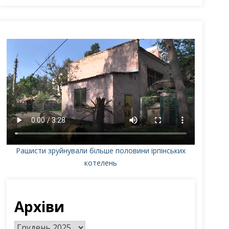
Рашисти зруйнували більше половини ірпінських
котелень
Архіви
А