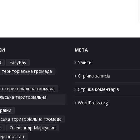
КИ
META
9
EasyPay
Увійти
а територіальна громада
Стрічка записів
ка територіальна громада
Стрічка коментарів
льська територіальна
WordPress.org
раїни
ська територіальна громада
е
Олександр Маркушин
ергопостач