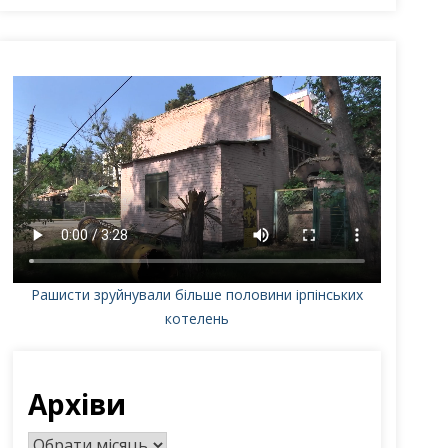
Рашисти зруйнували більше половини ірпінських
котелень
Архіви
А