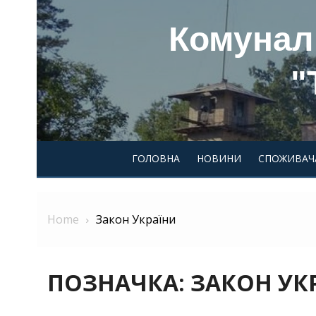
Skip
Комунал
to
content
"
ГОЛОВНА
НОВИНИ
СПОЖИВАЧ
Home
Закон України
ПОЗНАЧКА:
ЗАКОН УК