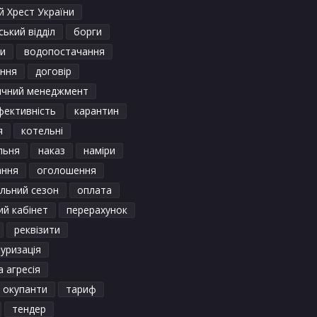
 Хрест України
ький відділ
борги
и
водопостачання
ення
договір
ичний менеджмент
фективність
карантин
я
котельні
льня
наказ
наміри
ання
оголошення
льний сезон
оплата
ий кабінет
перерахунок
реквізити
уризація
а агресія
і окупанти
тариф
тендер