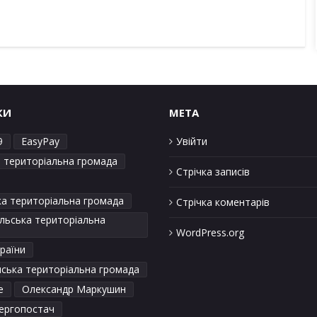
КИ
META
9
EasyPay
Увійти
а територіальна громада
Стрічка записів
ка територіальна громада
Стрічка коментарів
льська територіальна
WordPress.org
раїни
ська територіальна громада
е
Олександр Маркушин
ергопостач