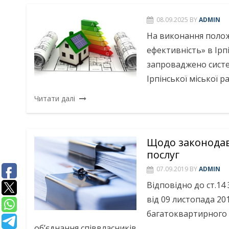
08.09.2025
BY
ADMIN
На виконання полож
ефективність» в Ірп
запроваджено систе
Ірпінської міської р
Читати далі
Щодо законодав
послуг
07.09.2019
BY
ADMIN
Відповідно до ст.14
від 09 листопада 20
багатоквартирного 
об’єднання співвласників