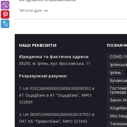
Читати далі
НАШІ РЕКВІЗИТИ
ПОЗНАЧ
Юридична та фактична адреси:
COVID-1
08200, м. Ірпінь, вул. Ярославська, 11
Ірпінськ
Ірпінь
Розрахункові рахунки:
Бучансь
Гостоме
1. UA 933226690000026006300090502 в
громада
AT Ощадбанк в АТ “Ощадбанк”, МФО
Закон Ук
322669
Коцюбин
2. UA 583052990000026009020107051 в
Мостищ
ПАТ КБ “Приватбанк”, МФО 321842
Теплоен