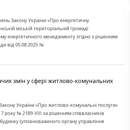
ень Закону України «Про енергетичну
інській міській територіальній громаді
му енергетичного менеджменту згідно з рішенням
ади від 05.08.2025 №
чих змін у сфері житлово-комунальних
 Закону України «Про житлово-комунальні послуги»
17 року № 2189-VIII за рішенням співвласників
будинку (уповноваженого органу управління