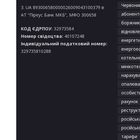
Червоний
3. UA 893006580000026009043100379 в
абонентс
АТ “Піреус Банк МКБ”, МФО 300658
боржник
КОД ЄДРПОУ:
32973584
відновл
Номер свідоцтва:
40107248
енергет
Індивідуальний податковий номер:
енергое
329735810288
котельн
мінікоте
нарахув
опалюва
особист
рахунок
реструкт
російськ
російськ
тарифи